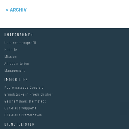
ARCHIV
UNTERNEHMEN
Unternehmensprofil
Historie
Mission
Anlagekriterien
Management
IMMOBILIEN
Kupferpassage Coesfeld
Grundstücke in Friedrichsdorf
Geschäftshaus Darmstadt
C&A-Haus Wuppertal
C&A-Haus Bremerhaven
DIENSTLEISTER