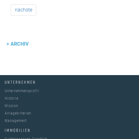
nächste
ARCHIV
UNTERNEHMEN
Unternehmensprofil
Historie
Mission
Anlagekriterien
Management
IMMOBILIEN
Kupferpassage Coesfeld