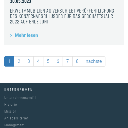
30.05.2023
ERWE Immobilien AG verschiebt Veröffentlichung
des Konzernabschlusses für das Geschäftsjahr
2022 auf Ende Juni
Mehr lesen
1
2
3
4
5
6
7
8
nächste
UNTERNEHMEN
Unternehmensprofil
Historie
Mission
Anlagekriterien
Management